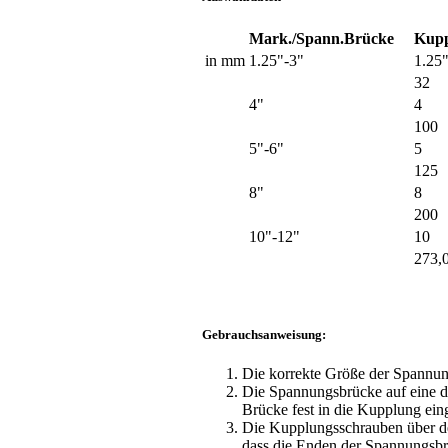
Mark./Spann.Brücke
Kupp
in mm
1.25"-3"
1.25
32
4"
4
100
5"-6"
5
125
8"
8
200
10"-12"
10
273,
Gebrauchsanweisung:
Die korrekte Größe der Spannu
Die Spannungsbrücke auf eine d
Brücke fest in die Kupplung eing
Die Kupplungsschrauben über de
dass die Enden der Spannungsbr