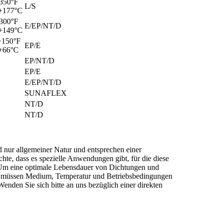
+350°F
L/S
 +177°C
+300°F
E/EP/NT/D
 +149°C
 +150°F
EP/E
 +66°C
EP/NT/D
EP/E
E/EP/NT/D
SUNAFLEX
NT/D
NT/D
 nur allgemeiner Natur und entsprechen einer
te, dass es spezielle Anwendungen gibt, für die diese
Um eine optimale Lebensdauer von Dichtungen und
 müssen Medium, Temperatur und Betriebsbedingungen
enden Sie sich bitte an uns bezüglich einer direkten