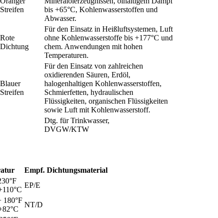
Oranger
Mineralölerzeugnissen, ölhaltigem Dampf
Streifen
bis +65°C, Kohlenwasserstoffen und
Abwasser.
Für den Einsatz in Heißluftsystemen, Luft
Rote
ohne Kohlenwasserstoffe bis +177°C und
Dichtung
chem. Anwendungen mit hohen
Temperaturen.
Für den Einsatz von zahlreichen
oxidierenden Säuren, Erdöl,
Blauer
halogenhaltigen Kohlenwasserstoffen,
Streifen
Schmierfetten, hydraulischen
Flüssigkeiten, organischen Flüssigkeiten
sowie Luft mit Kohlenwasserstoff.
Dtg. für Trinkwasser,
DVGW/KTW
atur
Empf. Dichtungsmaterial
230°F
EP/E
 +110°C
+ 180°F
NT/D
 +82°C