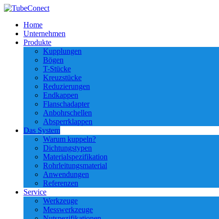
Home
Unternehmen
Produkte
Kupplungen
Bögen
T-Stücke
Kreuzstücke
Reduzierungen
Endkappen
Flanschadapter
Anbohrschellen
Absperrklappen
Das System
Warum kuppeln?
Dichtungstypen
Materialspezifikation
Rohrleitungsmaterial
Anwendungen
Referenzen
Service
Werkzeuge
Messwerkzeuge
Nutspezifikationen