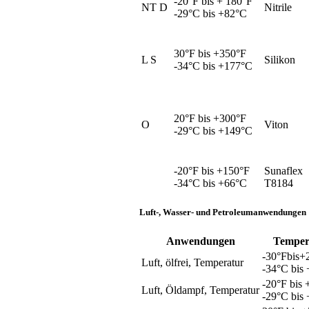
-20°F bis + 180°F
NT D
Nitrile
-29°C bis +82°C
30°F bis +350°F
L S
Silikon
-34°C bis +177°C
20°F bis +300°F
O
Viton
-29°C bis +149°C
-20°F bis +150°F
Sunaflex
-34°C bis +66°C
T8184
Luft-, Wasser- und Petroleumanwendungen
Anwendungen
Temper
-30°Fbis+
Luft, ölfrei, Temperatur
-34°C bis
-20°F bis 
Luft, Öldampf, Temperatur
-29°C bis