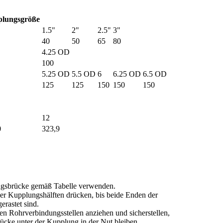
lungsgröße
"
1.5"
2"
2.5"
3"
40
50
65
80
4.25 OD
100
5.25 OD
5.5 OD
6
6.25 OD
6.5 OD
125
125
150
150
150
12
0
323,9
ngsbrücke gemäß Tabelle verwenden.
er Kupplungshälften drücken, bis beide Enden der
erastet sind.
n Rohrverbindungsstellen anziehen und sicherstellen,
ücke unter der Kupplung in der Nut bleiben.