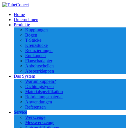
Home
Unternehmen
Produkte
Kupplungen
Bögen
T-Stücke
Kreuzstücke
Reduzierungen
Endkappen
Flanschadapter
Anbohrschellen
Absperrklappen
Das System
Warum kuppeln?
Dichtungstypen
Materialspezifikation
Rohrleitungsmaterial
Anwendungen
Referenzen
Service
Werkzeuge
Messwerkzeuge
Nutspezifikationen